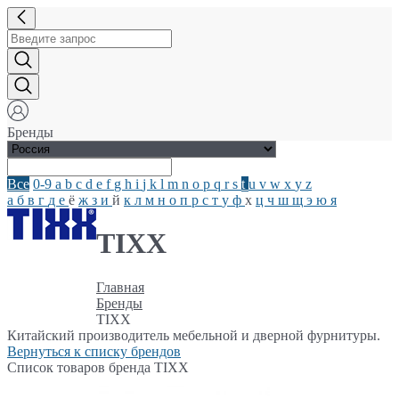
Бренды
Все
0-9
a
b
c
d
e
f
g
h
i
j
k
l
m
n
o
p
q
r
s
t
u
v
w
x
y
z
а
б
в
г
д
е
ё
ж
з
и
й
к
л
м
н
о
п
р
с
т
у
ф
х
ц
ч
ш
щ
э
ю
я
TIXX
Главная
Бренды
TIXX
Китайский производитель мебельной и дверной фурнитуры.
Вернуться к списку брендов
Список товаров бренда TIXX