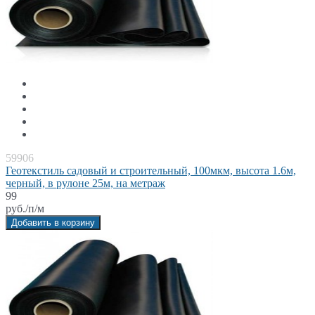
59906
Геотекстиль садовый и строительный, 100мкм, высота 1.6м,
черный, в рулоне 25м, на метраж
99
руб./п/м
Добавить в корзину