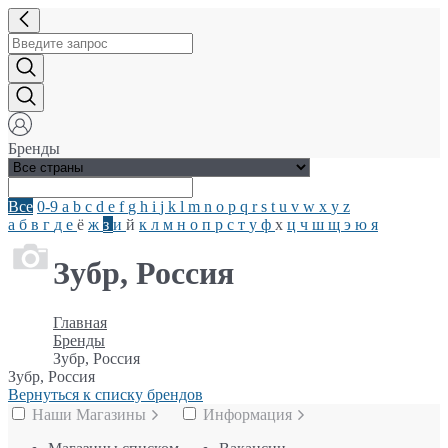
Бренды
Все
0-9
a
b
c
d
e
f
g
h
i
j
k
l
m
n
o
p
q
r
s
t
u
v
w
x
y
z
а
б
в
г
д
е
ё
ж
з
и
й
к
л
м
н
о
п
р
с
т
у
ф
х
ц
ч
ш
щ
э
ю
я
Зубр, Россия
Главная
Бренды
Зубр, Россия
Зубр, Россия
Вернуться к списку брендов
Наши Магазины
Информация