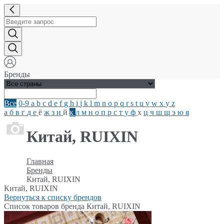
Бренды
Все
0-9
a
b
c
d
e
f
g
h
i
j
k
l
m
n
o
p
q
r
s
t
u
v
w
x
y
z
а
б
в
г
д
е
ё
ж
з
и
й
к
л
м
н
о
п
р
с
т
у
ф
х
ц
ч
ш
щ
э
ю
я
Китай, RUIXIN
Главная
Бренды
Китай, RUIXIN
Китай, RUIXIN
Вернуться к списку брендов
Список товаров бренда Китай, RUIXIN