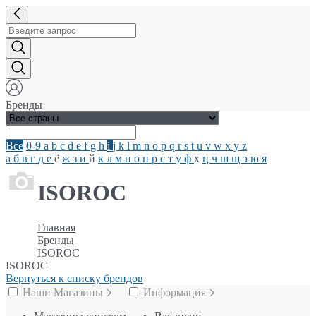
Бренды
Все
0-9
a
b
c
d
e
f
g
h
i
j
k
l
m
n
o
p
q
r
s
t
u
v
w
x
y
z
а
б
в
г
д
е
ё
ж
з
и
й
к
л
м
н
о
п
р
с
т
у
ф
х
ц
ч
ш
щ
э
ю
я
ISOROC
Главная
Бренды
ISOROC
ISOROC
Вернуться к списку брендов
Наши Магазины
Информация