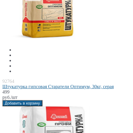
92764
Штукатурка гипсовая Старатели Оптимум, 30кг, серая
499
руб./шт
Добавить в корзину