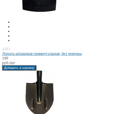
4583
Лопата штыковая прямоугольная, без черенка
199
руб./шт
Добавить в корзину