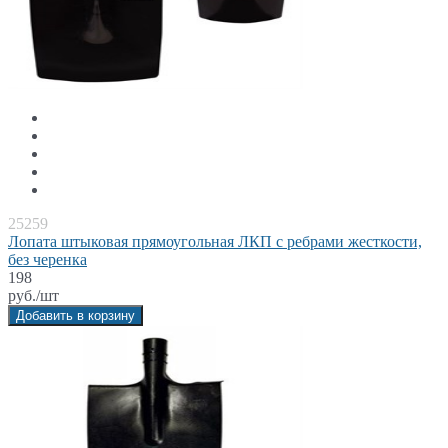
25259
Лопата штыковая прямоугольная ЛКП с ребрами жесткости,
без черенка
198
руб./шт
Добавить в корзину