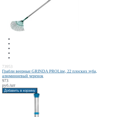
73953
Грабли веерные GRINDA PROLine, 22 плоских зуба,
алюминиевый черенок
973
руб./шт
Добавить в корзину