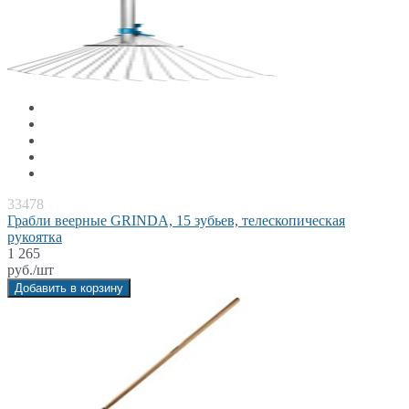
33478
Грабли веерные GRINDA, 15 зубьев, телескопическая
рукоятка
1 265
руб./шт
Добавить в корзину