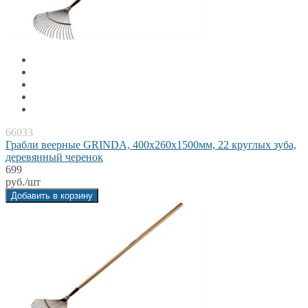
66033
Грабли веерные GRINDA, 400х260х1500мм, 22 круглых зуба,
деревянный черенок
699
руб./шт
Добавить в корзину